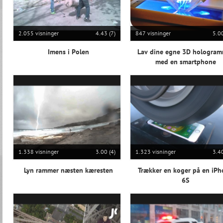
2.055 visninger
4.43 (7)
847 visninger
5.00
Imens i Polen
Lav dine egne 3D hologra
med en smartphone
1.338 visninger
3.00 (4)
1.323 visninger
3.40
Lyn rammer næsten kæresten
Trækker en koger på en iP
6S