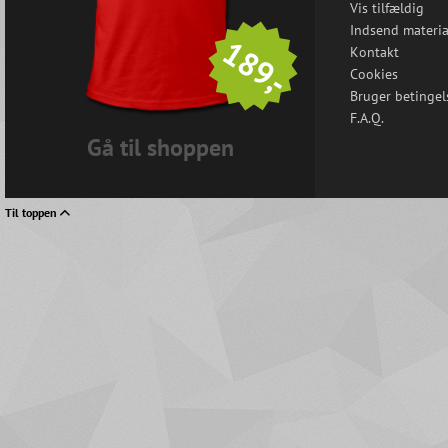
Vis tilfældig
Indsend materia
189,-
Kontakt
Cookies
Bruger betingel
F.A.Q.
Gå til shoppen
Til toppen