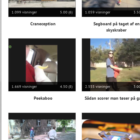
1.099 visninger
5.00 (6)
1.059 visninger
3.50
Craneception
Segboard på taget af en
skyskraber
1.669 visninger
4.50 (8)
2.555 visninger
3.00
Peekaboo
Sådan scorer man tøser på 