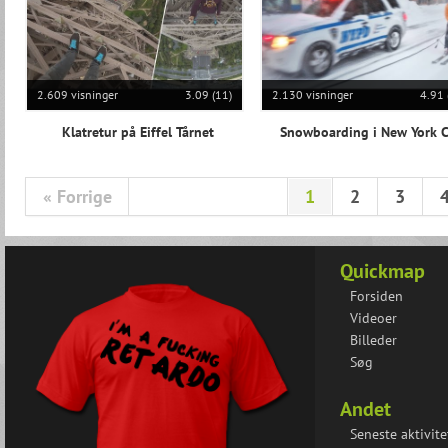
2.609 visninger
3.09 (11)
2.130 visninger
4.91 
Klatretur på Eiffel Tårnet
Snowboarding i New York C
« Forrige
1
2
3
Quickmap
Forsiden
Videoer
Billeder
Søg
Andet
Seneste aktivite