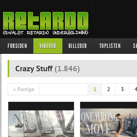
";
FORSIDEN
VIDEOER
BILLEDER
TOPLISTEN
S
Crazy Stuff
(
1.846
)
« Forrige
1
2
3