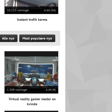
10.153 visninger
4.66 (58)
Instant trafik karma
Alle nye
Mest populære nye
1.509 visninger
4.44 (9)
Virtual reality gamer møder en
kvinde