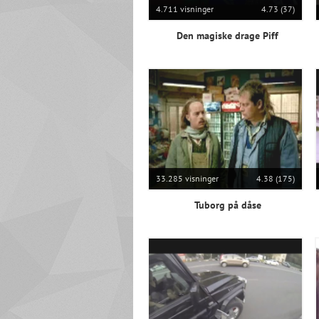
4.711 visninger
4.73 (37)
Den magiske drage Piff
33.285 visninger
4.38 (175)
Tuborg på dåse