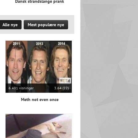
Dansk strandslange prank
Alle nye
Mest populære nye
6.491 visninger
3.64 (22)
Meth not even once