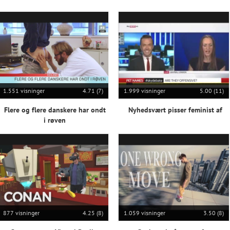
1.551 visninger
4.71 (7)
1.999 visninger
5.00 (11)
Flere og flere danskere har ondt
Nyhedsvært pisser feminist af
i røven
877 visninger
4.25 (8)
1.059 visninger
3.50 (8)