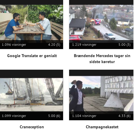
1.096 visninger
4.20 (5)
1.219 visninger
5.00 (3)
Google Translate er genialt
Brændende Mercedes tager sin
sidste køretur
1.099 visninger
5.00 (6)
1.104 visninger
4.33 (6)
Craneception
Champagnekastet