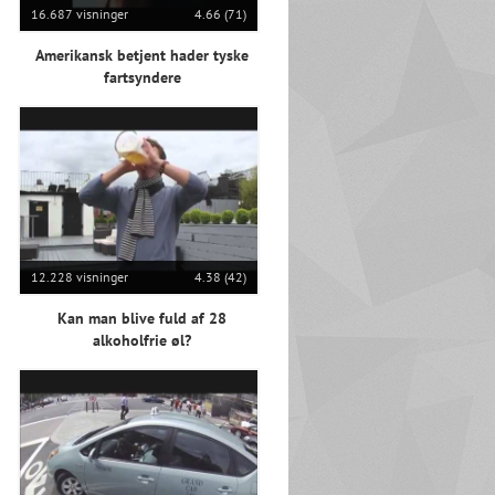
16.687 visninger
4.66 (71)
Amerikansk betjent hader tyske
fartsyndere
12.228 visninger
4.38 (42)
Kan man blive fuld af 28
alkoholfrie øl?