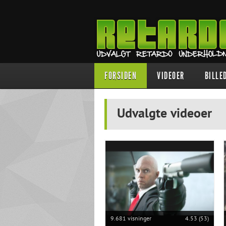
FORSIDEN
VIDEOER
BILLE
Udvalgte videoer
9.681 visninger
4.53 (53)