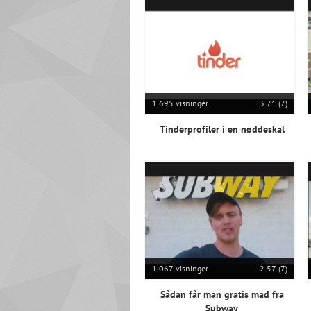
1.695 visninger
3.71 (7)
Tinderprofiler i en nøddeskal
1.067 visninger
2.57 (7)
Sådan får man gratis mad fra
Subway