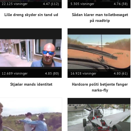
22.125 visninger
4.47 (112)
5.305 visninger
4.76 (38)
Lille dreng skyder sin tand ud
Sådan klarer man toiletbesøget
på roadtrip
12.689 visninger
4.85 (80)
16.928 visninger
4.80 (61)
Stjæler mands identitet
Hardcore politi betjente fanger
narko-fly