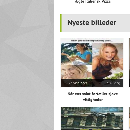
Ægte Italiensk Pizza
Nyeste billeder
5.823 visninger
3.26 (19)
Når ens salat fortæller sjove
vittigheder