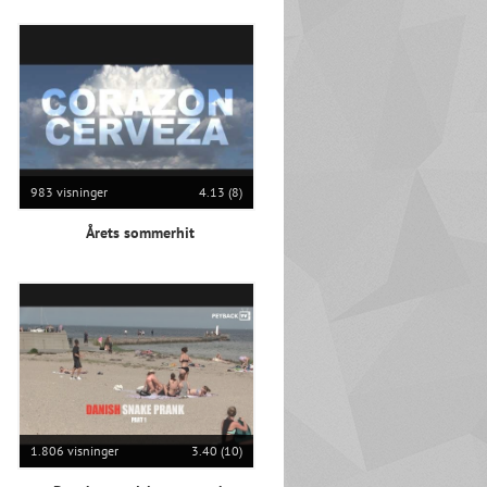
983 visninger
4.13 (8)
Årets sommerhit
1.806 visninger
3.40 (10)