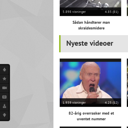
5.898 visninger
4.85 (81)
Sådan håndterer man
skraldesmidere
Nyeste videoer
1.939 visninger
4.25 (12)
82-årig overrasker med et
uventet nummer