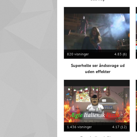
820 visninger
4.83 (6)
Superhelte ser åndssvage ud
uden effekter
1.436 visninger
4.17 (12)