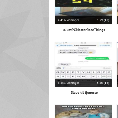
4.416 visninger
3.39 (18)
#JustPCMasterRaceThings
8.351 visninger
3.36 (14)
Slave til tjeneste