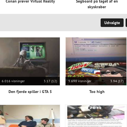
Conan prøver Virtual Reality
Segboard på taget af en
skyskraber
Udvalgte
6.016 visninger
3.17 (12)
5.698 visninger
3.94 (17)
Den fjerde spiller i GTA 5
Too high