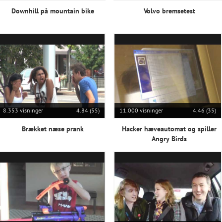
Downhill på mountain bike
Volvo bremsetest
8.353 visninger
4.84 (55)
11.000 visninger
4.46 (35)
Brækket næse prank
Hacker hæveautomat og spiller
Angry Birds