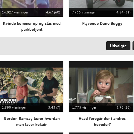
14.027 visninger
4.67 (60)
7.966 visninger
4.84 (31)
Kvinde kommer op og slås med
Flyvende Dune Buggy
parkbetjent
Udvalgte
1.890 visninger
3.43 (7)
1.775 visninger
3.96 (26)
Gordon Ramsay lærer hvordan
Hvad foregår der i andres
man laver kokain
hoveder?