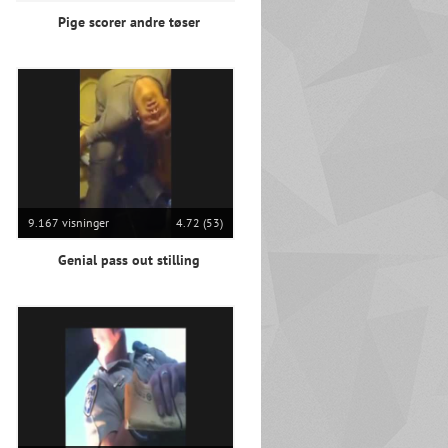
Pige scorer andre tøser
9.167 visninger
4.72 (53)
Genial pass out stilling