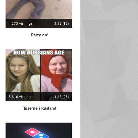
4.273 visninger
3.58 (12)
Party on!
8.816 visninger
4.48 (25)
Tøserne i Rusland