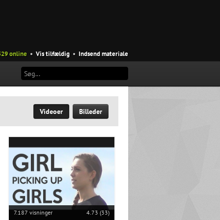
529 online
•
Vis tilfældig
•
Indsend materiale
Videoer
Billeder
7.187 visninger
4.73 (33)