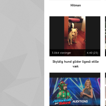
Hitman
3.064 visninger
4.40 (25)
Skyldig hund glider ligeså stille
væk