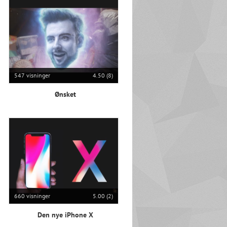
547 visninger
4.50 (8)
Ønsket
660 visninger
5.00 (2)
Den nye iPhone X