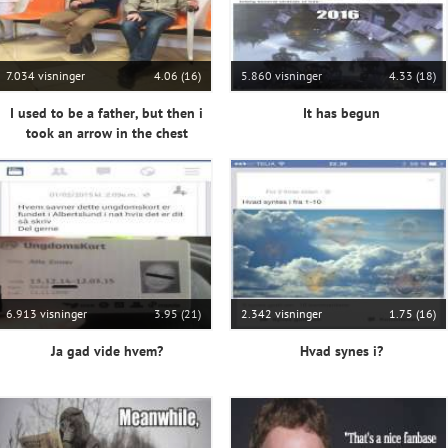
7.034 visninger
4.06 (16)
5.860 visninger
4.33 (18)
I used to be a father, but then i
It has begun
took an arrow in the chest
6.913 visninger
3.95 (21)
2.342 visninger
1.75 (16)
Ja gad vide hvem?
Hvad synes i?