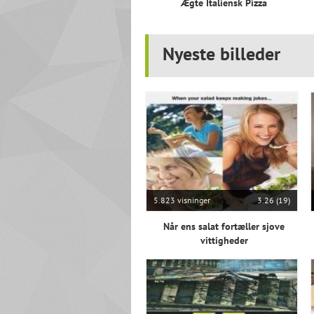
Ægte Italiensk Pizza
Nyeste billeder
5.823 visninger
3.26 (19)
Når ens salat fortæller sjove
vittigheder