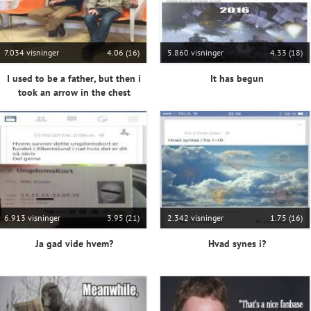
7.034 visninger
4.06 (16)
5.860 visninger
4.33 (18)
I used to be a father, but then i
It has begun
took an arrow in the chest
6.913 visninger
3.95 (21)
2.342 visninger
1.75 (16)
Ja gad vide hvem?
Hvad synes i?