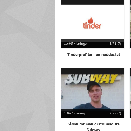
1.695 visninger
3.71 (7)
Tinderprofiler i en nøddeskal
1.067 visninger
2.57 (7)
Sådan får man gratis mad fra
Subway