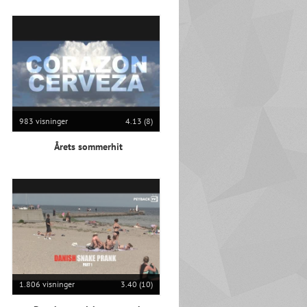
983 visninger
4.13 (8)
Årets sommerhit
1.806 visninger
3.40 (10)