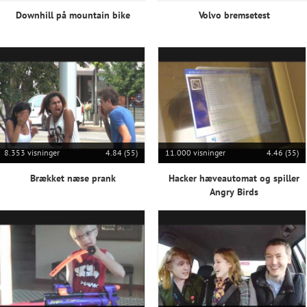
Downhill på mountain bike
Volvo bremsetest
8.353 visninger
4.84 (55)
11.000 visninger
4.46 (35)
Brækket næse prank
Hacker hæveautomat og spiller
Angry Birds