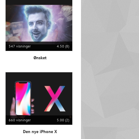
547 visninger
4.50 (8)
Ønsket
660 visninger
5.00 (2)
Den nye iPhone X