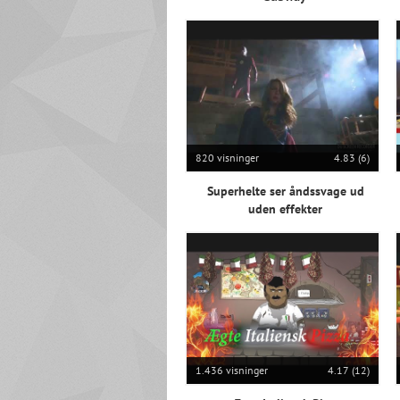
820 visninger
4.83 (6)
Superhelte ser åndssvage ud
uden effekter
1.436 visninger
4.17 (12)