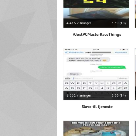
4.416 visninger
3.39 (18)
#JustPCMasterRaceThings
8.351 visninger
3.36 (14)
Slave til tjeneste