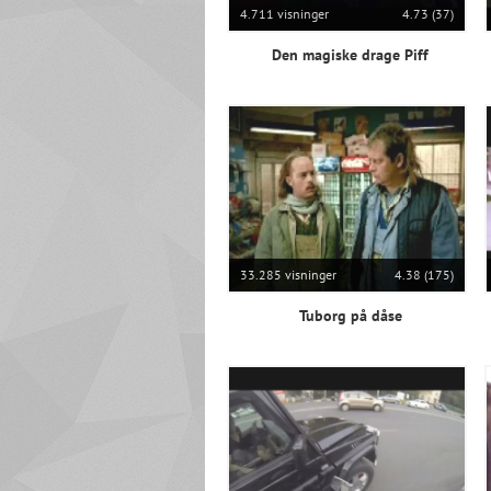
4.711 visninger
4.73 (37)
Den magiske drage Piff
33.285 visninger
4.38 (175)
Tuborg på dåse