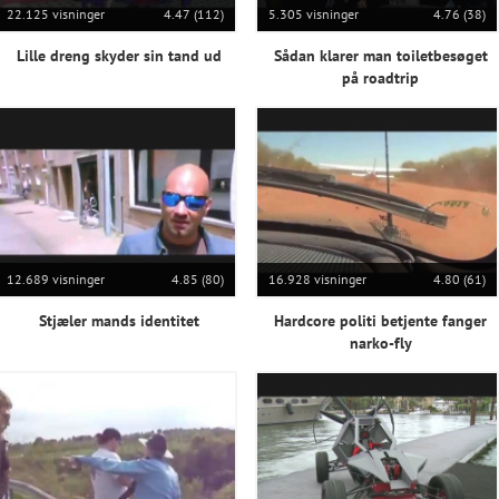
22.125 visninger
4.47 (112)
5.305 visninger
4.76 (38)
Lille dreng skyder sin tand ud
Sådan klarer man toiletbesøget
på roadtrip
12.689 visninger
4.85 (80)
16.928 visninger
4.80 (61)
Stjæler mands identitet
Hardcore politi betjente fanger
narko-fly