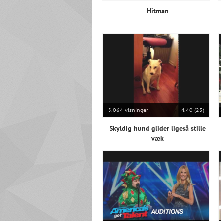
Hitman
3.064 visninger
4.40 (25)
Skyldig hund glider ligeså stille
væk