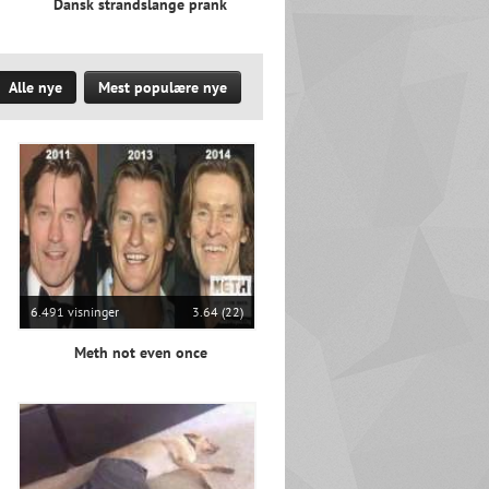
Dansk strandslange prank
Alle nye
Mest populære nye
6.491 visninger
3.64 (22)
Meth not even once