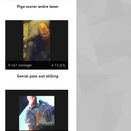
Pige scorer andre tøser
9.167 visninger
4.72 (53)
Genial pass out stilling