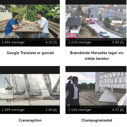
1.096 visninger
4.20 (5)
1.219 visninger
5.00 (3)
Google Translate er genialt
Brændende Mercedes tager sin
sidste køretur
1.099 visninger
5.00 (6)
1.104 visninger
4.33 (6)
Craneception
Champagnekastet