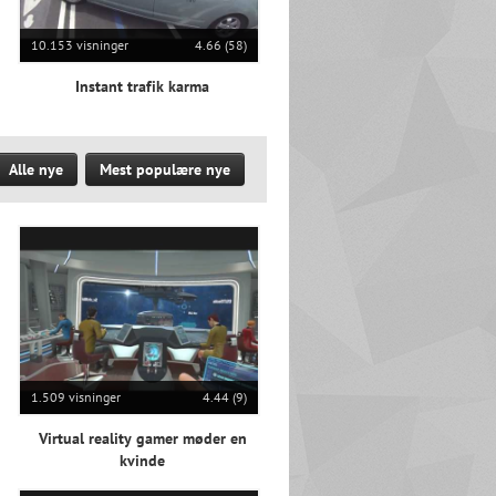
10.153 visninger
4.66 (58)
Instant trafik karma
Alle nye
Mest populære nye
1.509 visninger
4.44 (9)
Virtual reality gamer møder en
kvinde