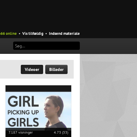
666 online
•
Vis tilfældig
•
Indsend materiale
Videoer
Billeder
7.187 visninger
4.73 (33)