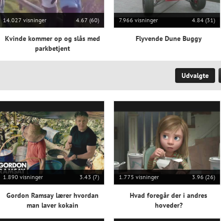
14.027 visninger
4.67 (60)
7.966 visninger
4.84 (31)
Kvinde kommer op og slås med
Flyvende Dune Buggy
parkbetjent
Udvalgte
1.890 visninger
3.43 (7)
1.775 visninger
3.96 (26)
Gordon Ramsay lærer hvordan
Hvad foregår der i andres
man laver kokain
hoveder?