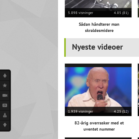
5.898 visninger
4.85 (81)
Sådan håndterer man
skraldesmidere
Nyeste videoer
1.939 visninger
4.25 (12)
82-årig overrasker med et
uventet nummer