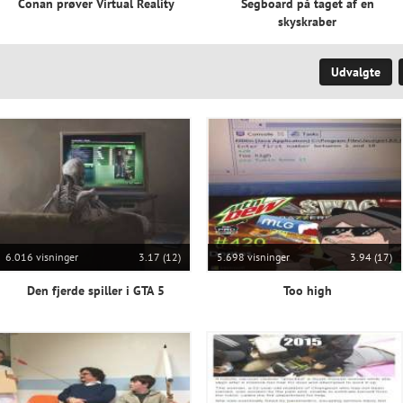
Conan prøver Virtual Reality
Segboard på taget af en
skyskraber
Udvalgte
6.016 visninger
3.17 (12)
5.698 visninger
3.94 (17)
Den fjerde spiller i GTA 5
Too high