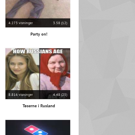
4.273 visninger
3.58 (12)
Party on!
8.816 visninger
4.48 (25)
Tøserne i Rusland