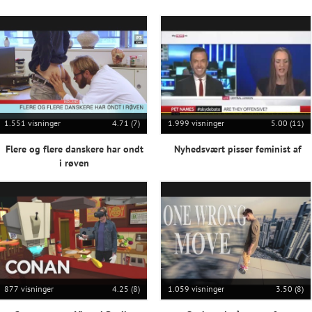
1.551 visninger
4.71 (7)
1.999 visninger
5.00 (11)
Flere og flere danskere har ondt
Nyhedsvært pisser feminist af
i røven
877 visninger
4.25 (8)
1.059 visninger
3.50 (8)