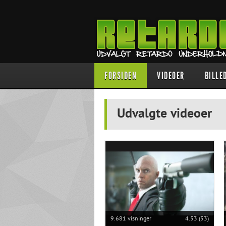
FORSIDEN
VIDEOER
BILLE
Udvalgte videoer
9.681 visninger
4.53 (53)