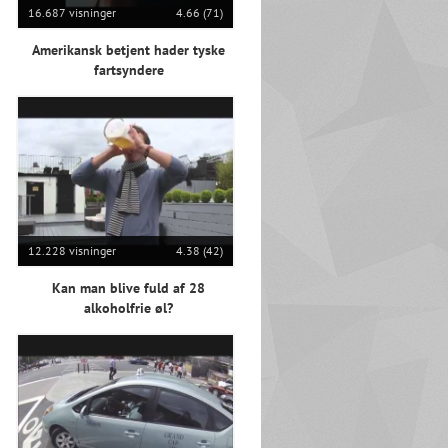
16.687 visninger
4.66 (71)
Amerikansk betjent hader tyske
fartsyndere
12.228 visninger
4.38 (42)
Kan man blive fuld af 28
alkoholfrie øl?