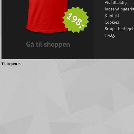
Vis tilfældig
Indsend materia
198,-
Kontakt
Cookies
Bruger betingel
F.A.Q.
Gå til shoppen
Til toppen