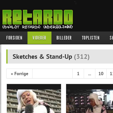
";
FORSIDEN
VIDEOER
BILLEDER
TOPLISTEN
S
Sketches & Stand-Up
(
312
)
« Forrige
1
...
10
1