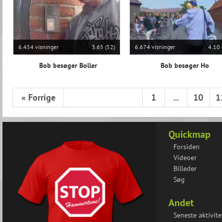
6.454 visninger
3.65 (52)
6.674 visninger
4.10 
Bob besøger Boller
Bob besøger Ho
« Forrige
1
...
10
1
Quickmap
Forsiden
Videoer
Billeder
Søg
Andet
Seneste aktivite