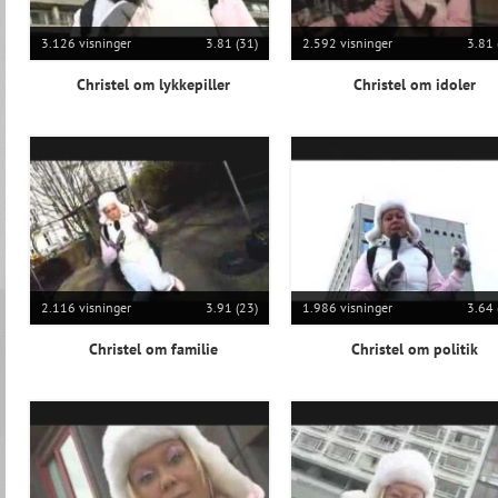
3.126 visninger
3.81 (31)
2.592 visninger
3.81 
Christel om lykkepiller
Christel om idoler
2.116 visninger
3.91 (23)
1.986 visninger
3.64 
Christel om familie
Christel om politik