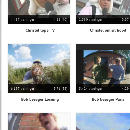
4.487 visninger
4.18 (40)
2.580 visninger
3.37 
Christel top5 TV
Christel om sit hood
6.197 visninger
3.76 (38)
5.424 visninger
4.29 
Bob besøger Løsning
Bob besøger Paris