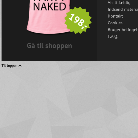
Vis tilfældig
Indsend materia
198,-
Kontakt
Cookies
Bruger betingel
F.A.Q.
Gå til shoppen
Til toppen