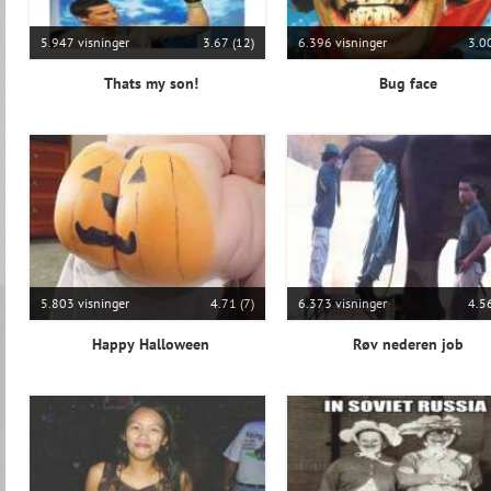
5.947 visninger
3.67 (12)
6.396 visninger
3.00
Thats my son!
Bug face
5.803 visninger
4.71 (7)
6.373 visninger
4.56
Happy Halloween
Røv nederen job