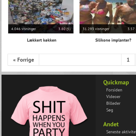
4.046 visninger
3.80 (5)
31.293 visninger
3.57 
Lækkert køkken
Silikone implanter?
« Forrige
1
Quickmap
Forsiden
Videoer
Billeder
Søg
Andet
Seneste aktivite