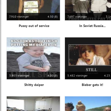
7.910 visninger
4.50 (8)
7.697 visninger
3.14
Pussy out of service
In Soviet Russia...
3.903 visninger
4.00 (8)
5.482 visninger
4.23 
Shitty daiper
Bieber gets it!