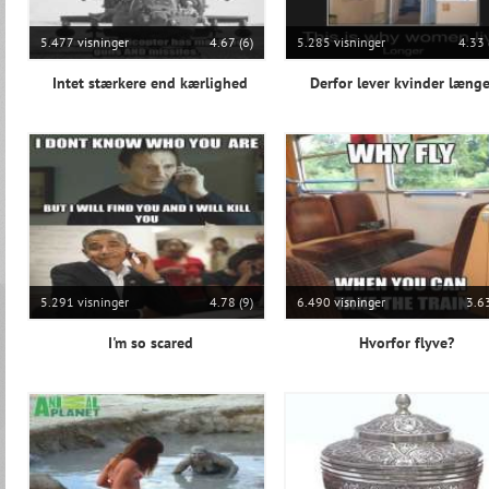
5.477 visninger
4.67 (6)
5.285 visninger
4.33 
Intet stærkere end kærlighed
Derfor lever kvinder læng
5.291 visninger
4.78 (9)
6.490 visninger
3.63
I'm so scared
Hvorfor flyve?