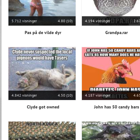
5.712 visninger
4.80 (10)
4.194 visninger
2.67
Pas på de vilde dyr
Grandpa.rar
4.842 visninger
4.50 (10)
4.187 visninger
4.63
Clyde got owned
John has 50 candy bars