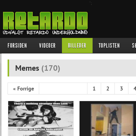
";
FORSIDEN
VIDEOER
BILLEDER
TOPLISTEN
S
Memes
(
170
)
« Forrige
1
2
3