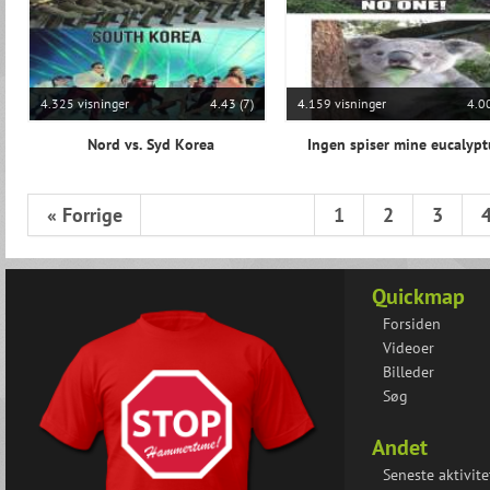
4.325 visninger
4.43 (7)
4.159 visninger
4.00
Nord vs. Syd Korea
Ingen spiser mine eucalypt
« Forrige
1
2
3
Quickmap
Forsiden
Videoer
Billeder
Søg
Andet
Seneste aktivite