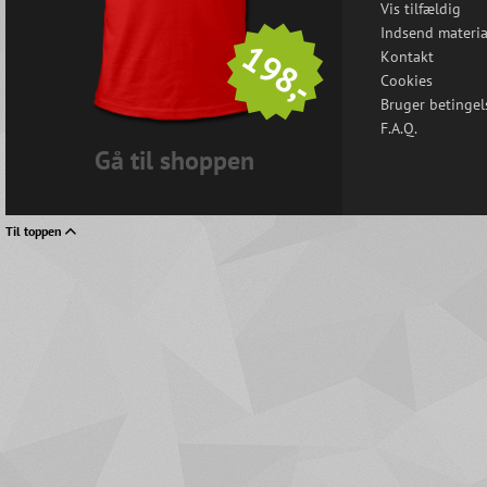
Vis tilfældig
Indsend materia
198,-
Kontakt
Cookies
Bruger betingel
F.A.Q.
Gå til shoppen
Til toppen