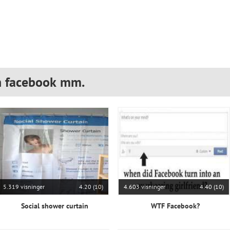
n facebook mm.
5.319 visninger
4.20 (10)
4.603 visninger
4.40 (10)
Social shower curtain
WTF Facebook?