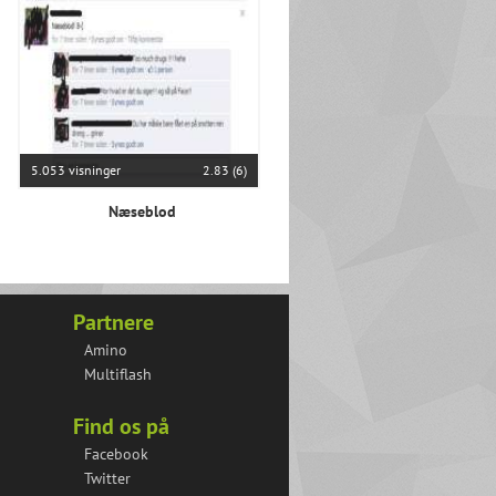
5.053 visninger
2.83 (6)
Næseblod
Partnere
Amino
Multiflash
Find os på
Facebook
Twitter