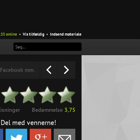
133 online
•
Vis tilfældig
•
Indsend materiale
Facebook mm.
isninger
Bedømmelse
3,75
Del med vennerne!