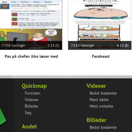
7.758 visninger
2.33 (3)
7.526 visninger
4.13 (8)
Pas på chefen ikke læser med
Facebeast
Quickmap
Videoer
Forsiden
Bedst bedømte
Videoer
Mest delte
Billeder
Mest omtalte
Søg
Billeder
Andet
Bedst bedømte