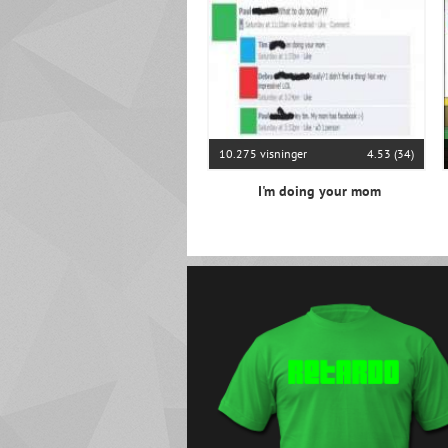
10.275 visninger
4.53 (34)
I'm doing your mom