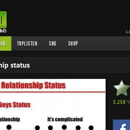
";
1.
DER
TOPLISTEN
SØG
SHOP
hip status
5.258
V