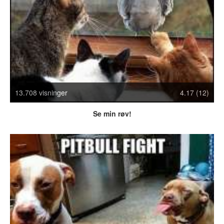
Crazy Stuff
Dyr
Facebook mm.
Illusioner
Kodak Moments
Memes
Mennesker
13.708 visninger
4.17 (12)
Nasty Shit!
Owned & Fail!
Se min røv!
Rage Face
SMS & Autocorrect
Tattoos
Tegninger
Bedst bedømte
Flest visninger
Mest delte
Mest omtalte