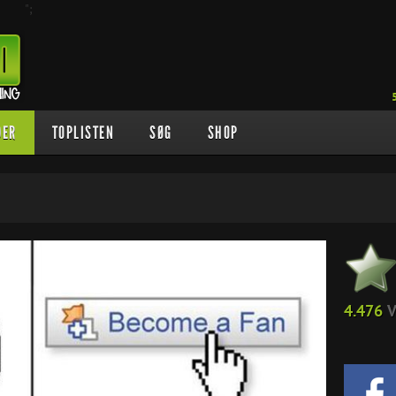
";
DER
TOPLISTEN
SØG
SHOP
4.476
V