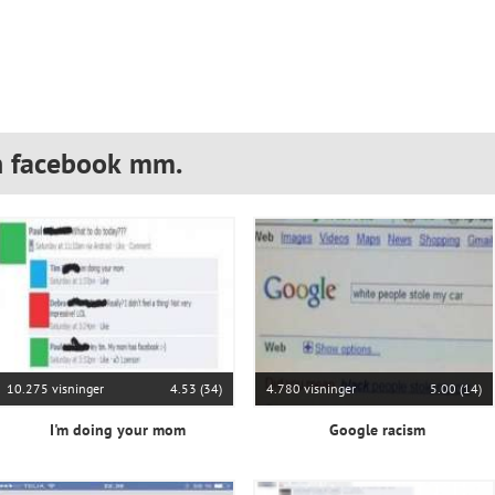
n facebook mm.
10.275 visninger
4.53 (34)
4.780 visninger
5.00 (14)
I'm doing your mom
Google racism