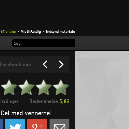
567 online
•
Vis tilfældig
•
Indsend materiale
Facebook mm.
isninger
Bedømmelse
3,89
Del med vennerne!