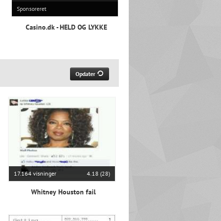
Sponsoreret
Casino.dk - HELD OG LYKKE
Opdater
17.164 visninger
4.18 (28)
Whitney Houston fail