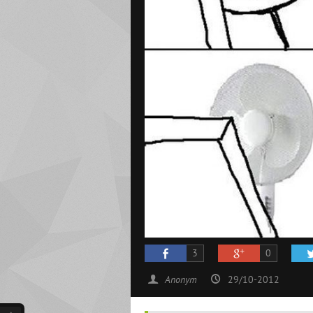
3
0
Anonym
29/10-2012