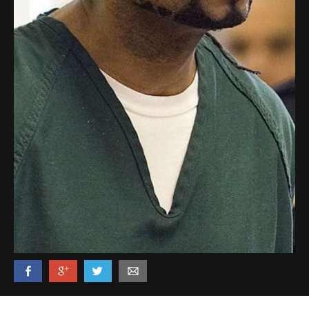
Politi & Militær
Reklamer
Rusland
Sketches & Stand-Up
Skjult Kamera & Pranks
Syge Skills
TV & Film
Bedst bedømte
Flest visninger
Mest delte
Mest omtalte
Billeder
Nyeste billeder
Biler & Motor
Computere