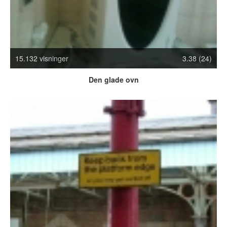
Crazy Stuff
Dyr
Facebook mm.
Illusioner
15.132 visninger
3.38 (24)
Kodak Moments
Memes
Den glade ovn
Mennesker
Nasty Shit!
Owned & Fail!
Rage Face
SMS & Autocorrect
Tattoos
Tegninger
Bedst bedømte
Flest visninger
Mest delte
Mest omtalte