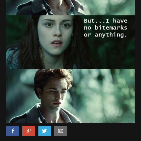
Politi & Militær
Reklamer
Rusland
Sketches & Stand-Up
Skjult Kamera & Pranks
Syge Skills
TV & Film
Bedst bedømte
Flest visninger
Mest delte
Mest omtalte
Billeder
Nyeste billeder
Biler & Motor
Computere