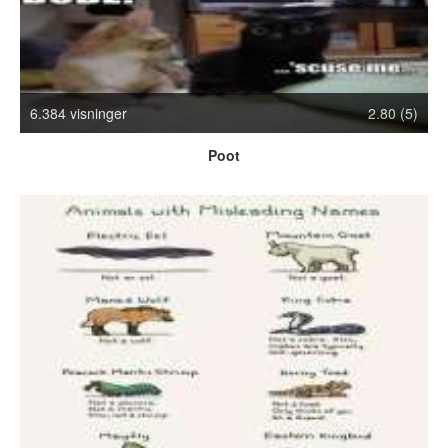
Crazy Stuff
Dyr
Facebook mm.
Illusioner
6.384 visninger
2.80 (5)
Kodak Moments
Memes
Poot
Mennesker
Nasty Shit!
Owned & Fail!
Rage Face
SMS & Autocorrect
Tattoos
Tegninger
Bedst bedømte
Flest visninger
Mest delte
Mest omtalte