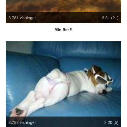
Crazy Stuff
Dyr
8.781 visninger
3.81 (21)
Facebook mm.
Illusioner
Min fisk!!
Kodak Moments
Memes
Mennesker
Nasty Shit!
Owned & Fail!
Rage Face
SMS & Autocorrect
Tattoos
Tegninger
Bedst bedømte
Flest visninger
Mest delte
3.783 visninger
3.20 (5)
Mest omtalte