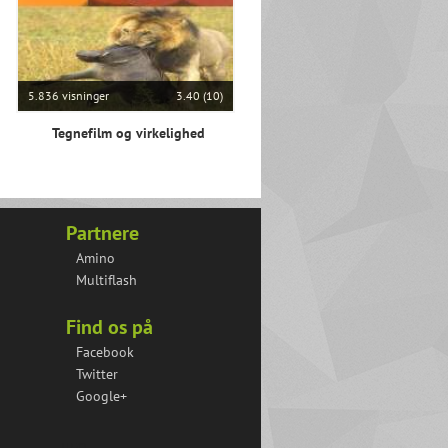
5.836 visninger
3.40 (10)
Tegnefilm og virkelighed
Partnere
Amino
Multiflash
Find os på
Facebook
Twitter
Google+