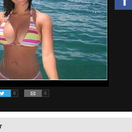
0
0
r