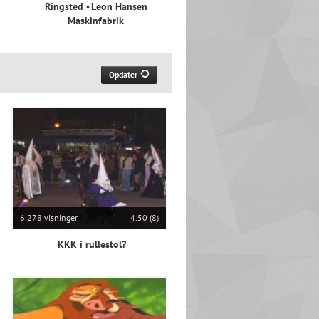
Ringsted - Leon Hansen
Maskinfabrik
Opdater
6.278 visninger
4.50 (8)
KKK i rullestol?