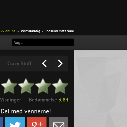
597 online
•
Vis tilfældig
•
Indsend materiale
Crazy Stuff
Visninger
Bedømmelse
3,84
Del med vennerne!