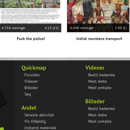
4.334 visninger
4.13 (15)
4.698 visninger
5.00 (5)
Fuck the police!
Indisk murstens transport
Quickmap
Videoer
Forsiden
Bedst bedømte
Videoer
Mest delte
Billeder
Mest omtalte
Søg
Billeder
Andet
Bedst bedømte
Seneste aktivitet
Mest delte
Vis tilfældig
Mest omtalte
Indsend materiale