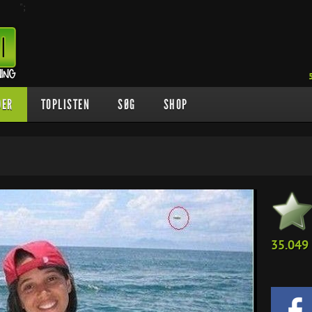
";
DER
TOPLISTEN
SØG
SHOP
35.049