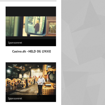
Sponsoreret
Casino.dk - HELD OG LYKKE
Sponsoreret