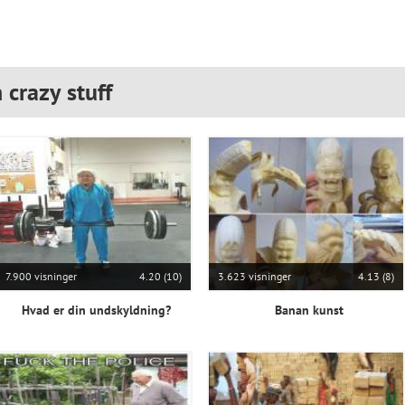
 crazy stuff
7.900 visninger
4.20 (10)
3.623 visninger
4.13 (8)
Hvad er din undskyldning?
Banan kunst