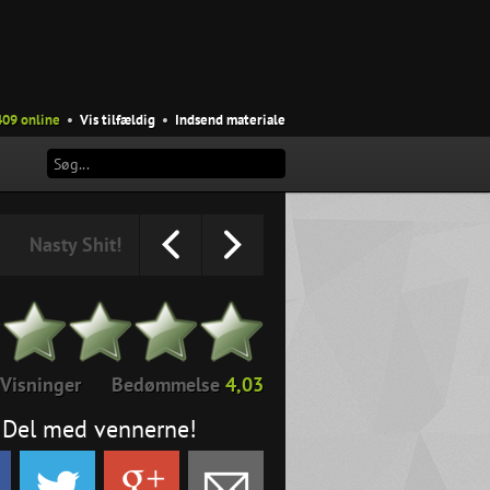
409 online
•
Vis tilfældig
•
Indsend materiale
Nasty Shit!
Visninger
Bedømmelse
4,03
Del med vennerne!