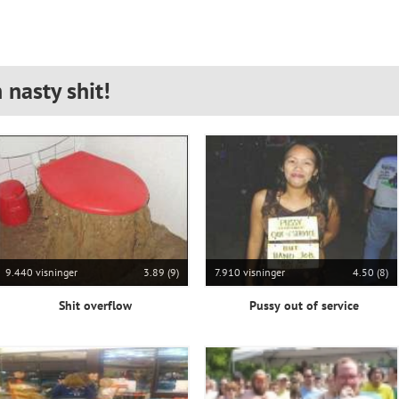
 nasty shit!
9.440 visninger
3.89 (9)
7.910 visninger
4.50 (8)
Shit overflow
Pussy out of service