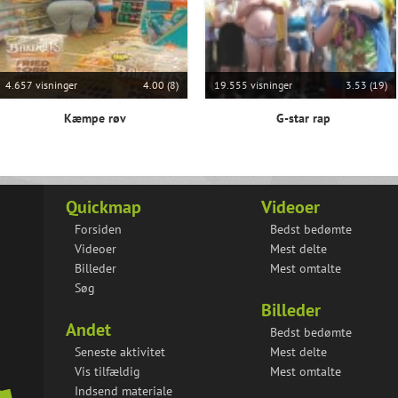
4.657 visninger
4.00 (8)
19.555 visninger
3.53 (19)
Kæmpe røv
G-star rap
Quickmap
Videoer
Forsiden
Bedst bedømte
Videoer
Mest delte
Billeder
Mest omtalte
Søg
Billeder
Andet
Bedst bedømte
Seneste aktivitet
Mest delte
Vis tilfældig
Mest omtalte
Indsend materiale