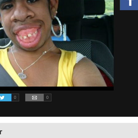
0
0
r