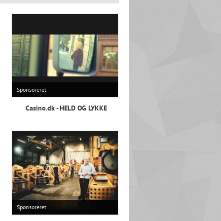
Sponsoreret
Casino.dk - HELD OG LYKKE
Sponsoreret