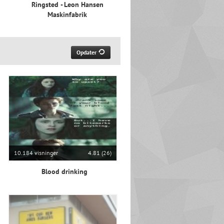
Ringsted - Leon Hansen
Maskinfabrik
Opdater
10.184 visninger
4.81 (26)
Blood drinking