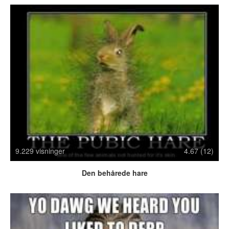
Crazy Stuff
Dyr
Facebook mm.
Illusioner
Kodak Moments
Memes
Mennesker
Nasty Shit!
Owned & Fail!
Rage Face
SMS & Autocorrect
9.229 visninger
4.67 (12)
Tattoos
Tegninger
Den behårede hare
Bedst bedømte
Flest visninger
Mest delte
Mest omtalte