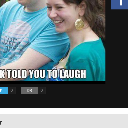
0
0
r