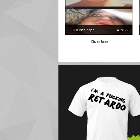
5.820 visninger
4.20 (5)
Duckface