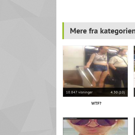
Mere fra kategorie
10.847 visninger
4.30 (10)
WTF?