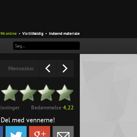
596 online
•
Vis tilfældig
•
Indsend materiale
Mennesker
isninger
Bedømmelse
4,22
Del med vennerne!