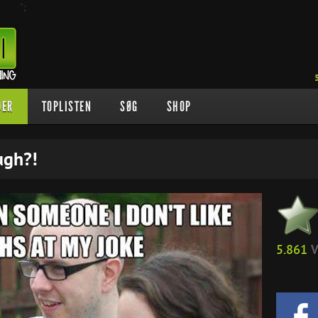
";
DER
TOPLISTEN
SØG
SHOP
ugh?!
5.861
V