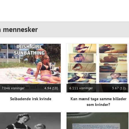
n mennesker
7.046 visninger
4.94 (18)
6.111 visninger
3.67 (12)
Solbadende irsk kvinde
Kan mænd tage samme billeder
som kvinder?