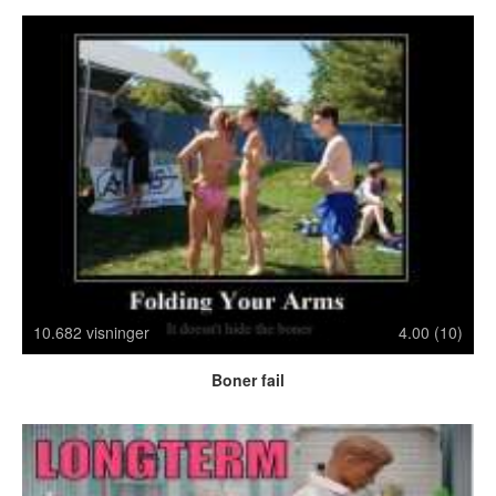
Crazy Stuff
Dyr
Facebook mm.
Illusioner
Kodak Moments
Memes
Mennesker
Nasty Shit!
Owned & Fail!
Rage Face
SMS & Autocorrect
10.682 visninger
4.00 (10)
Tattoos
Tegninger
Boner fail
Bedst bedømte
Flest visninger
Mest delte
Mest omtalte