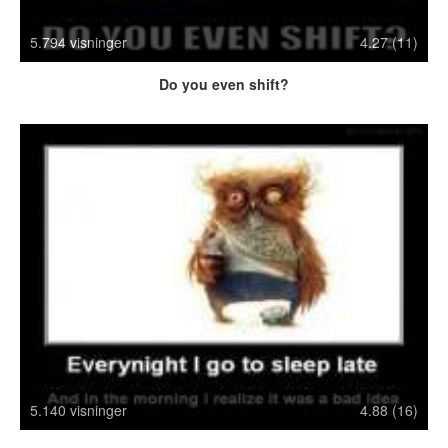
Crazy Stuff
5.794 visninger
4.27 (11)
Dyr
Facebook mm.
Do you even shift?
Illusioner
Kodak Moments
Memes
Mennesker
Nasty Shit!
Owned & Fail!
Rage Face
SMS & Autocorrect
Tattoos
Tegninger
Bedst bedømte
Flest visninger
Mest delte
5.140 visninger
4.88 (16)
Mest omtalte