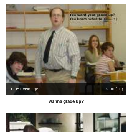
Crazy Stuff
Dyr
Facebook mm.
Illusioner
Kodak Moments
Memes
Mennesker
Nasty Shit!
Owned & Fail!
Rage Face
SMS & Autocorrect
16.051 visninger
2.90 (10)
Tattoos
Tegninger
Wanna grade up?
Bedst bedømte
Flest visninger
Mest delte
Mest omtalte