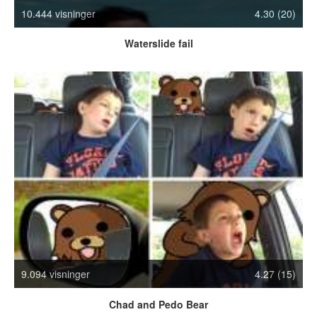
10.444 visninger
4.30 (20)
Crazy Stuff
Dyr
Waterslide fail
Facebook mm.
Illusioner
Kodak Moments
Memes
Mennesker
Nasty Shit!
Owned & Fail!
Rage Face
SMS & Autocorrect
Tattoos
Tegninger
Bedst bedømte
Flest visninger
9.094 visninger
4.27 (15)
Mest delte
Chad and Pedo Bear
Mest omtalte