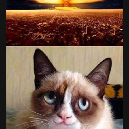
Politi & Militær
Reklamer
Rusland
Sketches & Stand-Up
Skjult Kamera & Pranks
Syge Skills
TV & Film
Bedst bedømte
Flest visninger
Mest delte
Mest omtalte
Billeder
Nyeste billeder
Biler & Motor
Computere