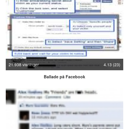
Crazy Stuff
Dyr
Facebook mm.
Illusioner
Kodak Moments
Memes
Mennesker
Nasty Shit!
21.938 visninger
4.13 (23)
Owned & Fail!
Rage Face
Ballade på Facebook
SMS & Autocorrect
Tattoos
Tegninger
Bedst bedømte
Flest visninger
Mest delte
Mest omtalte