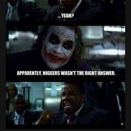
Politi & Militær
Reklamer
Rusland
Sketches & Stand-Up
Skjult Kamera & Pranks
Syge Skills
TV & Film
Bedst bedømte
Flest visninger
Mest delte
Mest omtalte
Billeder
Nyeste billeder
Biler & Motor
Computere