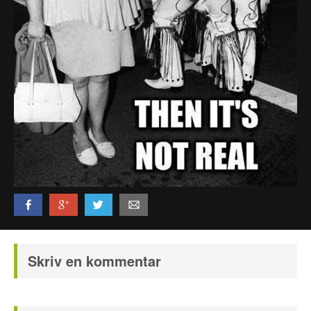
Politi & Militær
Reklamer
Rusland
Sketches & Stand-Up
Skjult Kamera & Pranks
Syge Skills
TV & Film
Bedst bedømte
Flest visninger
Mest delte
Mest omtalte
Billeder
Skriv en kommentar
Nyeste billeder
Biler & Motor
Computere