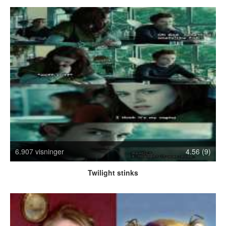
Crazy Stuff
Dyr
Facebook mm.
Illusioner
Kodak Moments
Memes
Mennesker
Nasty Shit!
Owned & Fail!
Rage Face
SMS & Autocorrect
6.907 visninger
4.56 (9)
Tattoos
Tegninger
Twilight stinks
Bedst bedømte
Flest visninger
Mest delte
Mest omtalte