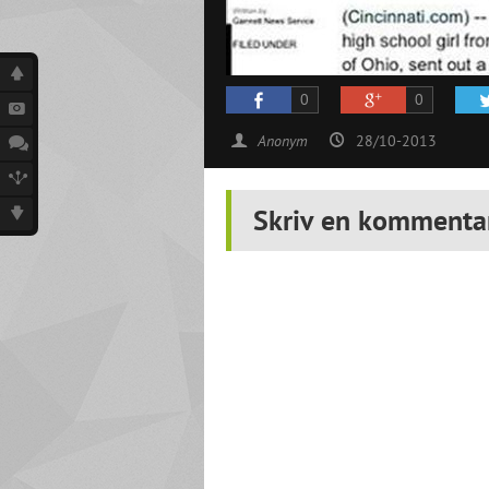
0
0
Anonym
28/10-2013
Skriv en kommenta