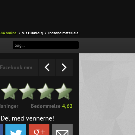
584 online
•
Vis tilfældig
•
Indsend materiale
Facebook mm.
isninger
Bedømmelse
4,62
Del med vennerne!