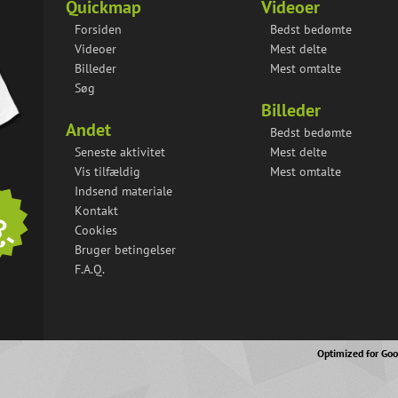
Quickmap
Videoer
Forsiden
Bedst bedømte
Videoer
Mest delte
Billeder
Mest omtalte
Søg
Billeder
Andet
Bedst bedømte
Seneste aktivitet
Mest delte
Vis tilfældig
Mest omtalte
Indsend materiale
,-
Kontakt
Cookies
Bruger betingelser
F.A.Q.
Optimized for Go