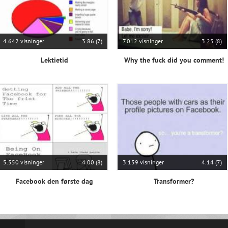
4.642 visninger
3.86 (7)
7.012 visninger
3.25 (8)
Lektietid
Why the fuck did you comment!
5.550 visninger
4.00 (8)
3.159 visninger
4.14 (7)
Facebook den første dag
Transformer?