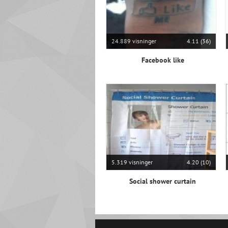
24.889 visninger
4.11 (36)
Facebook like
5.319 visninger
4.20 (10)
Social shower curtain