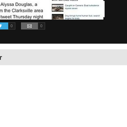
0
0
r