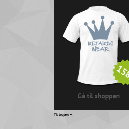
158
Gå til shoppen
Til toppen