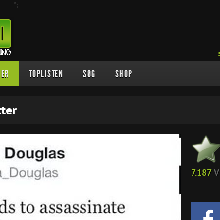
";
DER
TOPLISTEN
SØG
SHOP
ter
7.187
V