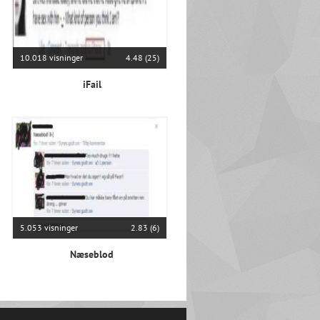
10.018 visninger
4.48 (25)
iFail
5.053 visninger
2.83 (6)
Næseblod