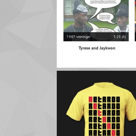
7.987 visninger
3.25 (8)
Tyrese and Jaykwon