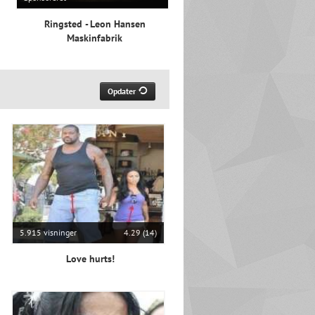
Ringsted - Leon Hansen
Maskinfabrik
Opdater
5.915 visninger
4.29 (14)
Love hurts!