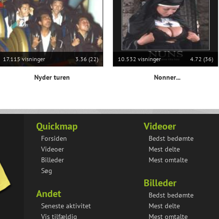
17.115 visninger
3.36 (22)
10.532 visninger
4.72 (36)
Nyder turen
Nonner...
Quickmap
Videoer
Forsiden
Bedst bedømte
Videoer
Mest delte
Billeder
Mest omtalte
Søg
Billeder
Andet
Bedst bedømte
Seneste aktivitet
Mest delte
Vis tilfældig
Mest omtalte