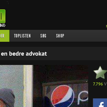
";
DER
TOPLISTEN
SØG
SHOP
 en bedre advokat
7.796
V