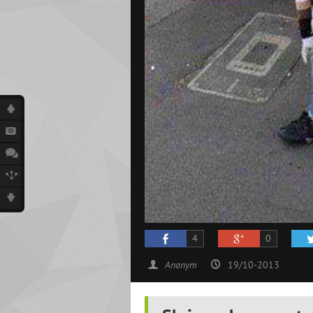
4
0
Anonym
19/10-2013