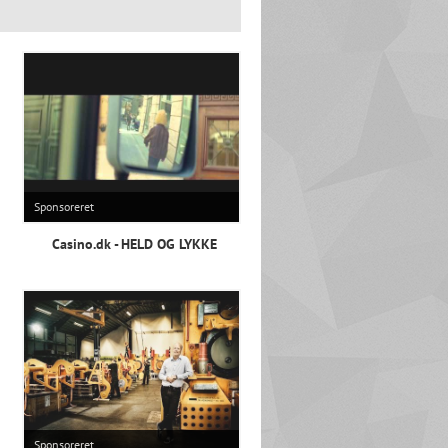
Sponsoreret
Casino.dk - HELD OG LYKKE
Sponsoreret