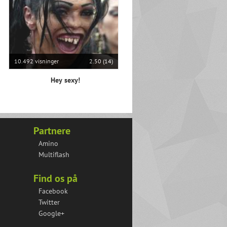
10.492 visninger
2.50 (14)
Hey sexy!
Partnere
Amino
Multiflash
Find os på
Facebook
Twitter
Google+