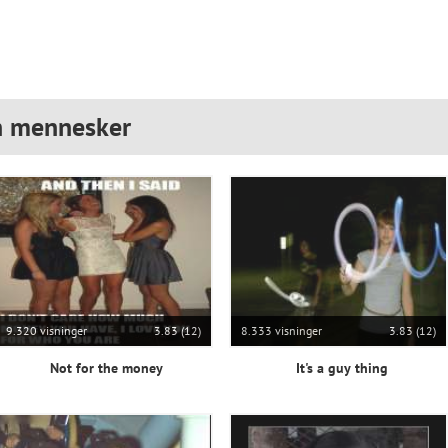
n mennesker
9.320 visninger
3.83 (12)
8.333 visninger
3.83 (12)
Not for the money
It's a guy thing