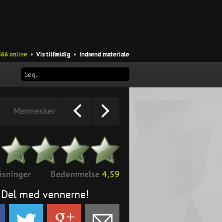
566 online
•
Vis tilfældig
•
Indsend materiale
Mennesker
isninger
Bedømmelse
4,59
Del med vennerne!