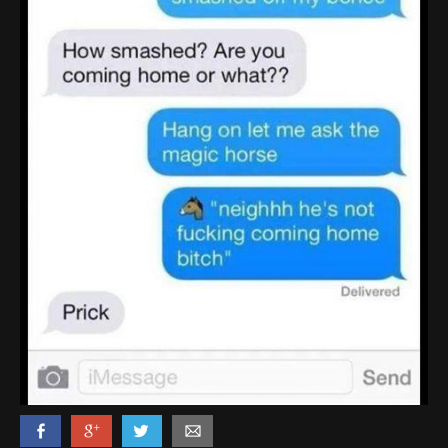
Politi & Militær
Reklamer
Rusland
Sketches & Stand-Up
Skjult Kamera & Pranks
Syge Skills
TV & Film
Bedst bedømte
Flest visninger
Mest delte
Mest omtalte
Billeder
Nyeste billeder
Biler & Motor
Computere