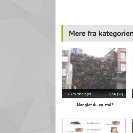
Mere fra kategorien
13.379 visninger
3.56 (32)
Mangler du en stol?