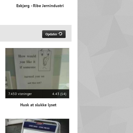
Esbjerg - Ribe Jernindustri
Opdater
7.450 visninger
4.43 (14)
Husk at slukke lyset