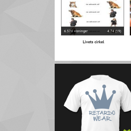
6.578 visninger
4.74 (19)
Livets cirkel