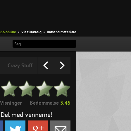
856 online
•
Vis tilfældig
•
Indsend materiale
Crazy Stuff
Visninger
Bedømmelse
3,45
Del med vennerne!