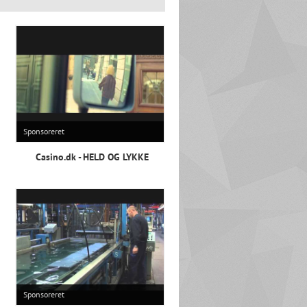
Sponsoreret
Casino.dk - HELD OG LYKKE
Sponsoreret