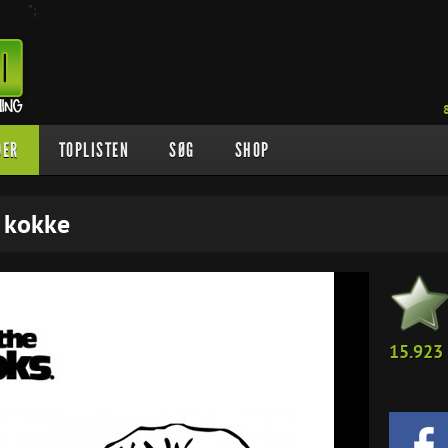
";
DER
TOPLISTEN
SØG
SHOP
 kokke
15.923