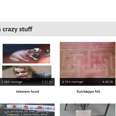
 crazy stuff
3.884 visninger
3.33 (9)
6.354 visninger
4.40 (5)
Jokerens hund
Gulvtæppe fail