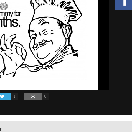
1
0
r