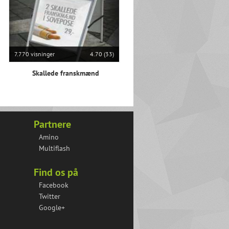
7.770 visninger
4.70 (33)
Skallede franskmænd
Partnere
Amino
Multiflash
Find os på
Facebook
Twitter
Google+