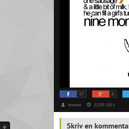
57
0
Anonym
22/03-2011
Skriv en kommenta