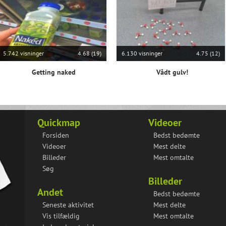
5.742 visninger
4.68 (19)
6.130 visninger
4.75 (12)
Getting naked
Vådt gulv!
Quickmap
Videoer
Forsiden
Bedst bedømte
Videoer
Mest delte
Billeder
Mest omtalte
Søg
Billeder
Andet
Bedst bedømte
Seneste aktivitet
Mest delte
Vis tilfældig
Mest omtalte