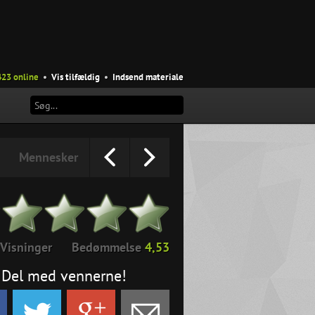
423 online
•
Vis tilfældig
•
Indsend materiale
Mennesker
Visninger
Bedømmelse
4,53
Del med vennerne!