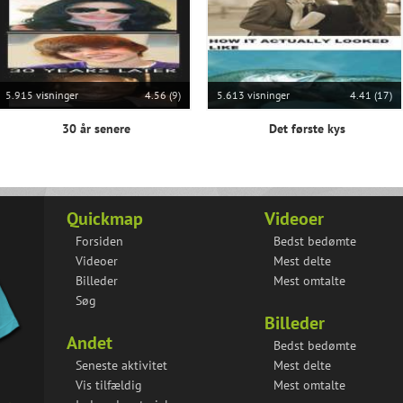
5.915 visninger
4.56 (9)
5.613 visninger
4.41 (17)
30 år senere
Det første kys
Quickmap
Videoer
Forsiden
Bedst bedømte
Videoer
Mest delte
Billeder
Mest omtalte
Søg
Billeder
Andet
Bedst bedømte
Seneste aktivitet
Mest delte
Vis tilfældig
Mest omtalte