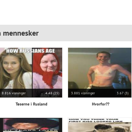
n mennesker
8.816 visninger
4.48 (25)
3.881 visninger
3.67 (3)
Tøserne i Rusland
Hvorfor??