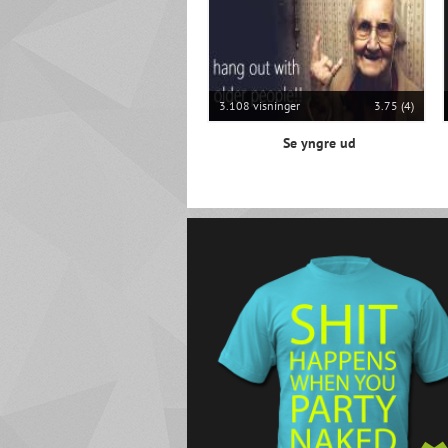
3.108 visninger
3.75 (4)
Se yngre ud