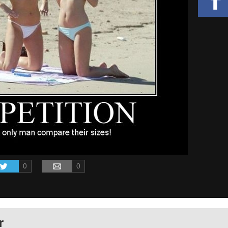
0
0
r