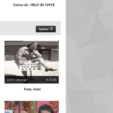
Casino.dk - HELD OG LYKKE
Opdater
3.074 visninger
4.33 (6)
Keep clean