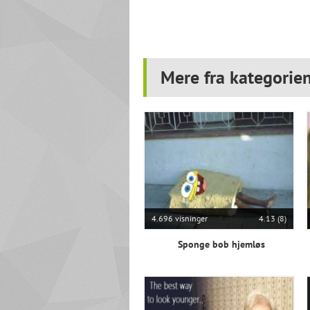
Mere fra kategorie
4.696 visninger
4.13 (8)
Sponge bob hjemløs