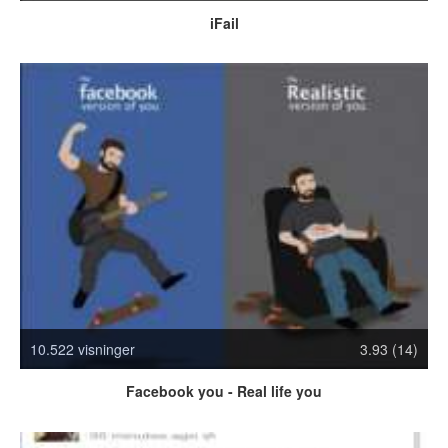
Crazy Stuff
iFail
Dyr
Facebook mm.
Illusioner
Kodak Moments
Memes
Mennesker
Nasty Shit!
Owned & Fail!
Rage Face
SMS & Autocorrect
Tattoos
Tegninger
10.522 visninger
3.93 (14)
Bedst bedømte
Flest visninger
Facebook you - Real life you
Mest delte
Mest omtalte