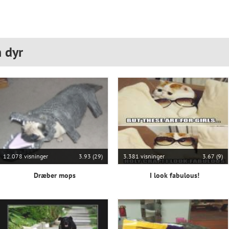
 dyr
12.078 visninger
3.93 (29)
3.381 visninger
3.67 (9)
Dræber mops
I look fabulous!