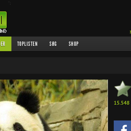
";
DER
TOPLISTEN
SØG
SHOP
15.548