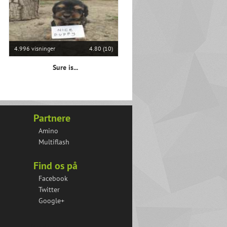
4.996 visninger
4.80 (10)
Sure is...
Partnere
Amino
Multiflash
Find os på
Facebook
Twitter
Google+