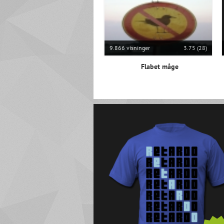
9.866 visninger
3.75 (28)
Flabet måge