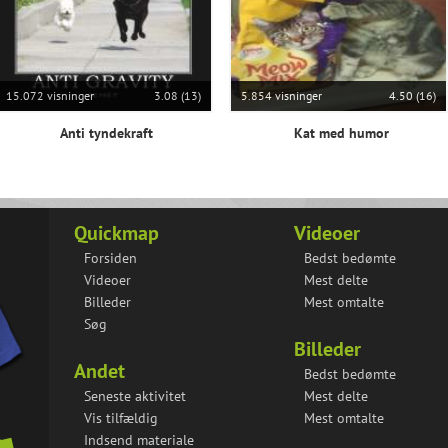
15.072 visninger
3.08 (13)
5.854 visninger
4.50 (16)
Anti tyndekraft
Kat med humor
Quickmap
Videoer
Forsiden
Bedst bedømte
Videoer
Mest delte
Billeder
Mest omtalte
Søg
Billeder
Andet
Bedst bedømte
Seneste aktivitet
Mest delte
Vis tilfældig
Mest omtalte
Indsend materiale