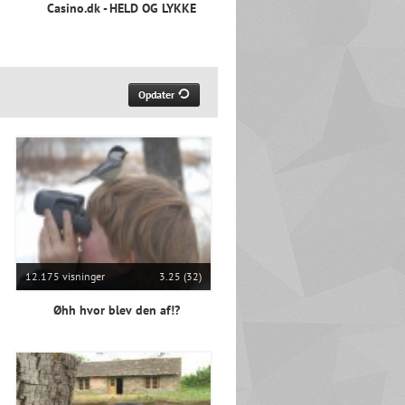
Casino.dk - HELD OG LYKKE
Opdater
12.175 visninger
3.25 (32)
Øhh hvor blev den af!?