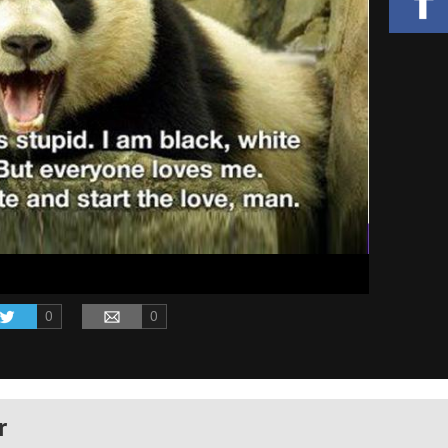
0
0
r