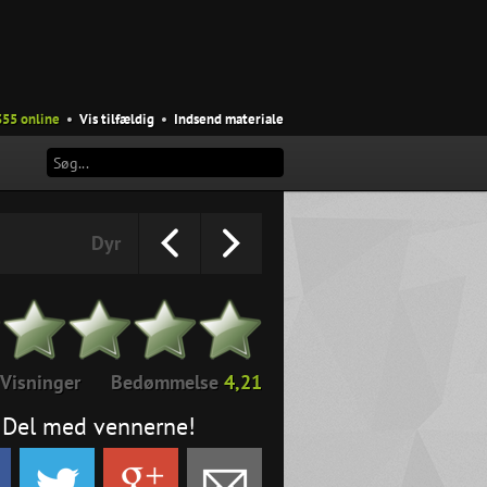
355 online
•
Vis tilfældig
•
Indsend materiale
Dyr
Visninger
Bedømmelse
4,21
Del med vennerne!