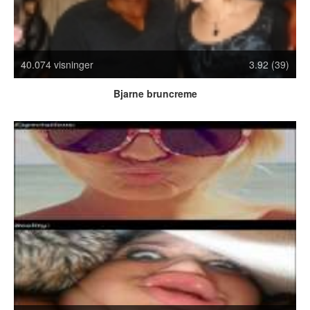
Crazy Stuff
Dyr
Facebook mm.
40.074 visninger
3.92 (39)
Illusioner
Kodak Moments
Bjarne bruncreme
Memes
Mennesker
Nasty Shit!
Owned & Fail!
Rage Face
SMS & Autocorrect
Tattoos
Tegninger
Bedst bedømte
Flest visninger
Mest delte
Mest omtalte