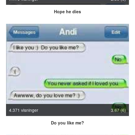
Crazy Stuff
Hope he dies
Dyr
Facebook mm.
Illusioner
Kodak Moments
Memes
Mennesker
Nasty Shit!
Owned & Fail!
Rage Face
SMS & Autocorrect
Tattoos
Tegninger
Bedst bedømte
4.371 visninger
3.67 (6)
Flest visninger
Do you like me?
Mest delte
Mest omtalte