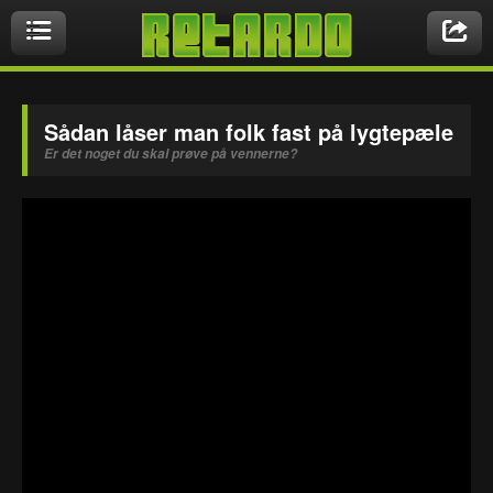
Videoer
Sådan låser man folk fast på lygtepæle
Er det noget du skal prøve på vennerne?
Nyeste videoer
Biler & Motor
Crazy Stuff
Druk & Stoffer
Dyr
Ekstremt Sort!
Gaming & Geeky
Mennesker
Musikbutikken
Nasty Shit!
Owned & Fail!