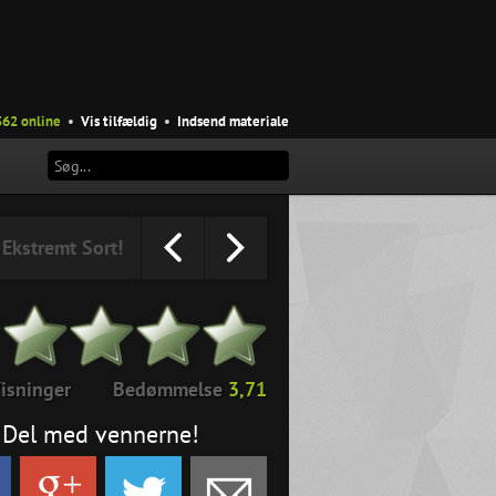
362 online
•
Vis tilfældig
•
Indsend materiale
Ekstremt Sort!
isninger
Bedømmelse
3,71
Del med vennerne!