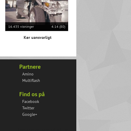
16.435 visninger
4.14 (80)
Kør uansvarligt
Partnere
Amino
Multiflash
Find os på
Facebook
Twitter
Google+
Hver eneste matematik time