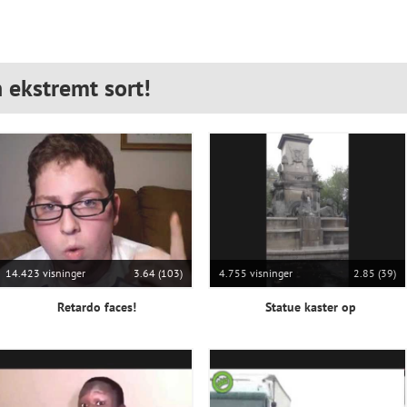
 ekstremt sort!
14.423 visninger
3.64 (103)
4.755 visninger
2.85 (39)
Retardo faces!
Statue kaster op