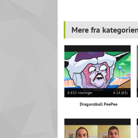
Mere fra kategorien
8.832 visninger
4.14 (65)
Dragonzball PeePee