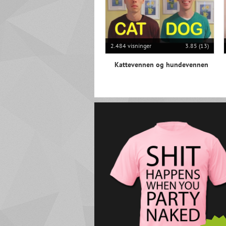
2.484 visninger
3.85 (13)
Kattevennen og hundevennen