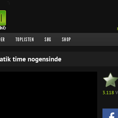
";
DER
TOPLISTEN
SØG
SHOP
atik time nogensinde
3.118
V