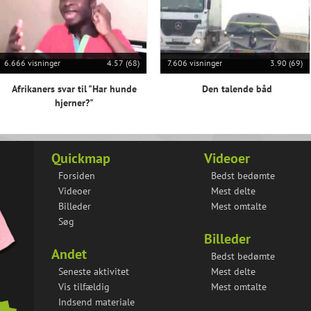
6.666 visninger
4.57 (68)
7.606 visninger
3.90 (69)
Afrikaners svar til "Har hunde
Den talende båd
hjerner?"
Quickmap
Videoer
Forsiden
Bedst bedømte
Videoer
Mest delte
Billeder
Mest omtalte
Søg
Billeder
Andet
Bedst bedømte
Seneste aktivitet
Mest delte
Vis tilfældig
Mest omtalte
Indsend materiale