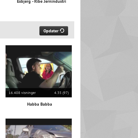
Esbjerg - Ribe Jernindustri
Opdater
16.408 visninger
4.35 (97)
Habba Babba