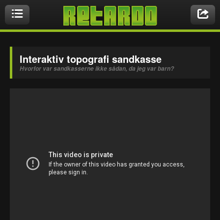
Videoer
Interaktiv topografi sandkasse
Hvorfor var sandkasserne ikke sådan, da jeg var barn?
Nyeste videoer
Biler & Motor
Crazy Stuff
Druk & Stoffer
Dyr
Ekstremt Sort!
Gaming & Geeky
Mennesker
Musikbutikken
Nasty Shit!
Owned & Fail!