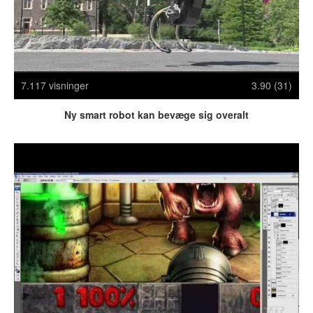
Crazy Stuff
Dyr
Facebook mm.
Illusioner
7.117 visninger
3.90 (31)
Kodak Moments
Memes
Ny smart robot kan bevæge sig overalt
Mennesker
Nasty Shit!
Owned & Fail!
Rage Face
SMS & Autocorrect
Tattoos
Tegninger
Bedst bedømte
Flest visninger
Mest delte
Mest omtalte