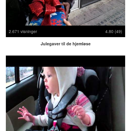
Crazy Stuff
Dyr
Facebook mm.
Illusioner
2.671 visninger
4.80 (49)
Kodak Moments
Memes
Julegaver til de hjemløse
Mennesker
Nasty Shit!
Owned & Fail!
Rage Face
SMS & Autocorrect
Tattoos
Tegninger
Bedst bedømte
Flest visninger
Mest delte
Mest omtalte