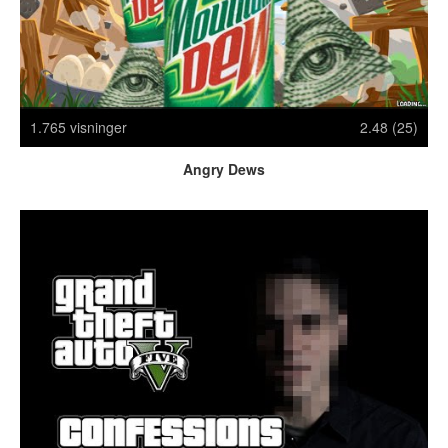
Crazy Stuff
Dyr
Facebook mm.
Illusioner
Kodak Moments
1.765 visninger
2.48 (25)
Memes
Angry Dews
Mennesker
Nasty Shit!
Owned & Fail!
Rage Face
SMS & Autocorrect
Tattoos
Tegninger
Bedst bedømte
Flest visninger
Mest delte
Mest omtalte