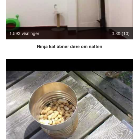
Crazy Stuff
Dyr
Facebook mm.
Illusioner
1.593 visninger
3.80 (10)
Kodak Moments
Memes
Ninja kat åbner døre om natten
Mennesker
Nasty Shit!
Owned & Fail!
Rage Face
SMS & Autocorrect
Tattoos
Tegninger
Bedst bedømte
Flest visninger
Mest delte
Mest omtalte