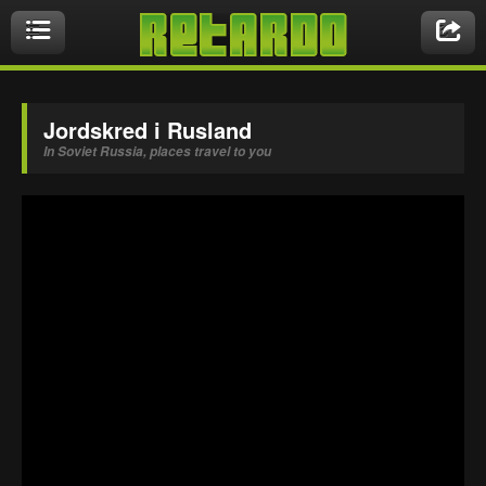
Videoer
Jordskred i Rusland
In Soviet Russia, places travel to you
Nyeste videoer
Biler & Motor
Crazy Stuff
Druk & Stoffer
Dyr
Ekstremt Sort!
Gaming & Geeky
Mennesker
Musikbutikken
Nasty Shit!
Owned & Fail!