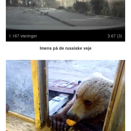
Crazy Stuff
Dyr
Facebook mm.
Illusioner
1.167 visninger
3.67 (3)
Kodak Moments
Memes
Imens på de russiske veje
Mennesker
Nasty Shit!
Owned & Fail!
Rage Face
SMS & Autocorrect
Tattoos
Tegninger
Bedst bedømte
Flest visninger
Mest delte
Mest omtalte