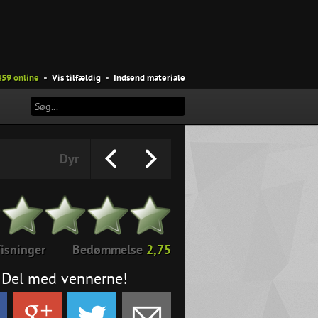
459 online
•
Vis tilfældig
•
Indsend materiale
Dyr
isninger
Bedømmelse
2,75
Del med vennerne!