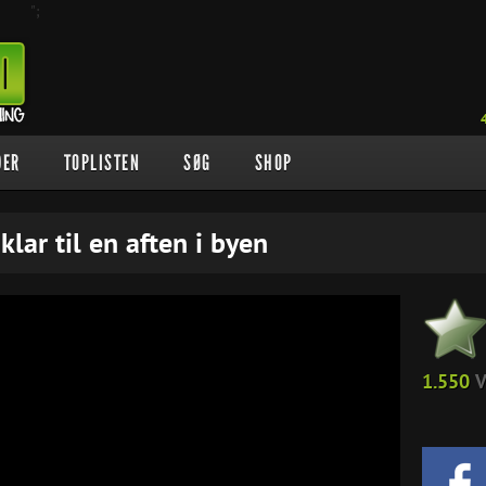
";
DER
TOPLISTEN
SØG
SHOP
lar til en aften i byen
1.550
V