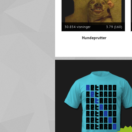
30.854 visninger
3.79 (160)
Hundeprutter