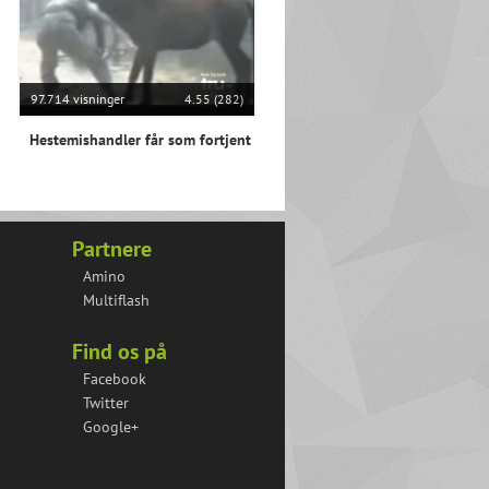
97.714 visninger
4.55 (282)
Hestemishandler får som fortjent
Partnere
Amino
Multiflash
Find os på
Facebook
Twitter
Google+
Fransk bulldog gør klar til en