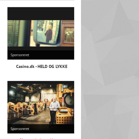
Sponsoreret
Casino.dk - HELD OG LYKKE
Sponsoreret