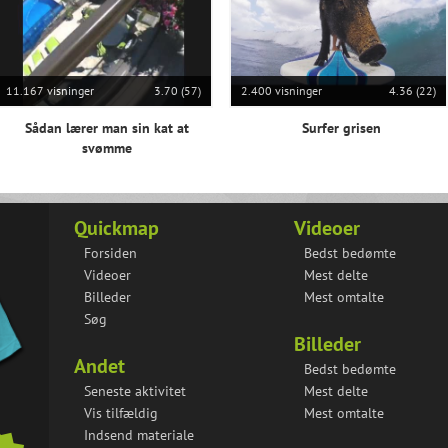
11.167 visninger
3.70 (57)
2.400 visninger
4.36 (22)
Sådan lærer man sin kat at
Surfer grisen
svømme
Quickmap
Videoer
Forsiden
Bedst bedømte
Videoer
Mest delte
Billeder
Mest omtalte
Søg
Billeder
Andet
Bedst bedømte
Seneste aktivitet
Mest delte
Vis tilfældig
Mest omtalte
Indsend materiale