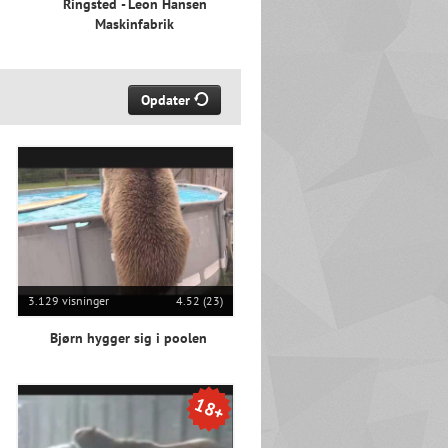
Ringsted - Leon Hansen
Maskinfabrik
Opdater
3.129 visninger
4.52 (23)
Bjørn hygger sig i poolen
18+