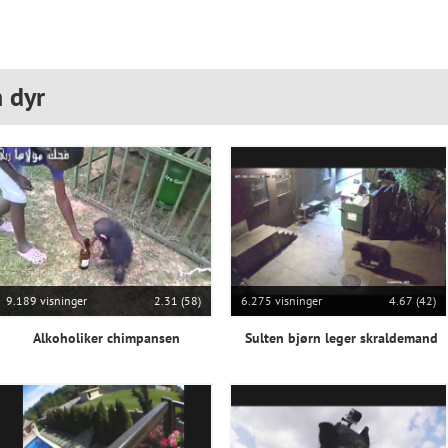
 dyr
9.189 visninger
2.31 (58)
6.275 visninger
4.67 (42)
Alkoholiker chimpansen
Sulten bjørn leger skraldemand