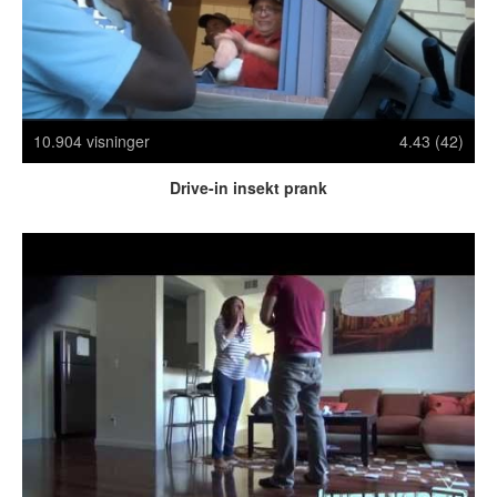
Crazy Stuff
Dyr
Facebook mm.
Illusioner
Kodak Moments
10.904 visninger
4.43 (42)
Memes
Drive-in insekt prank
Mennesker
Nasty Shit!
Owned & Fail!
Rage Face
SMS & Autocorrect
Tattoos
Tegninger
Bedst bedømte
Flest visninger
Mest delte
Mest omtalte