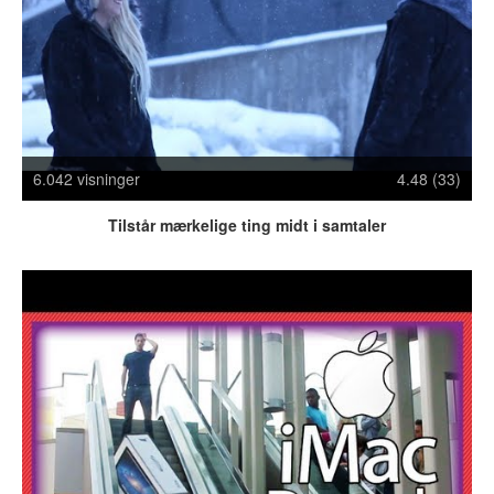
Crazy Stuff
Dyr
Facebook mm.
Illusioner
Kodak Moments
Memes
6.042 visninger
4.48 (33)
Mennesker
Nasty Shit!
Tilstår mærkelige ting midt i samtaler
Owned & Fail!
Rage Face
SMS & Autocorrect
Tattoos
Tegninger
Bedst bedømte
Flest visninger
Mest delte
Mest omtalte