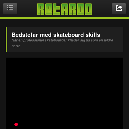
Videoer
Bedstefar med skateboard skills
Når en professionel skateboarder klæder sig ud som en ældre
herre
Nyeste videoer
Biler & Motor
Crazy Stuff
Druk & Stoffer
Dyr
Ekstremt Sort!
Gaming & Geeky
Mennesker
Musikbutikken
Nasty Shit!
Owned & Fail!