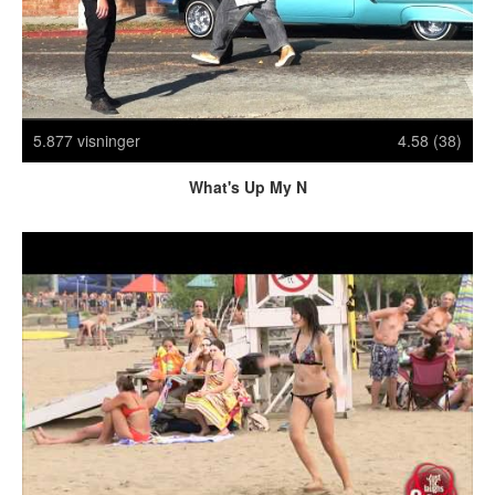
Crazy Stuff
Dyr
Facebook mm.
Illusioner
Kodak Moments
5.877 visninger
4.58 (38)
Memes
What's Up My N
Mennesker
Nasty Shit!
Owned & Fail!
Rage Face
SMS & Autocorrect
Tattoos
Tegninger
Bedst bedømte
Flest visninger
Mest delte
Mest omtalte