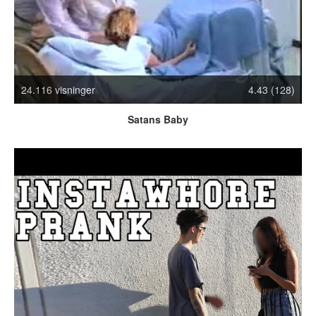
Crazy Stuff
Dyr
Facebook mm.
Illusioner
Kodak Moments
24.116 visninger
4.43 (128)
Memes
Satans Baby
Mennesker
Nasty Shit!
Owned & Fail!
Rage Face
SMS & Autocorrect
Tattoos
Tegninger
Bedst bedømte
Flest visninger
Mest delte
Mest omtalte