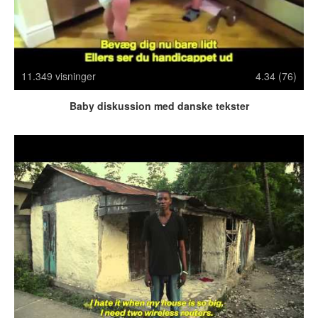
Crazy Stuff
Dyr
Facebook mm.
Illusioner
11.349 visninger
4.34 (76)
Kodak Moments
Memes
Baby diskussion med danske tekster
Mennesker
Nasty Shit!
Owned & Fail!
Rage Face
SMS & Autocorrect
Tattoos
Tegninger
Bedst bedømte
Flest visninger
Mest delte
Mest omtalte