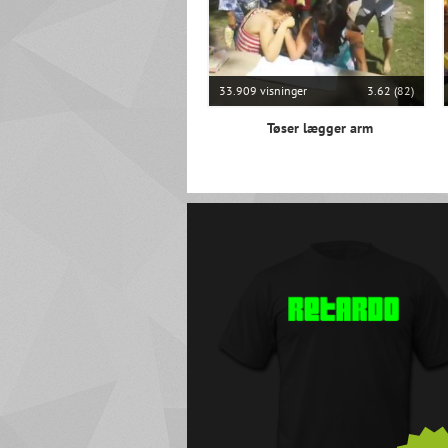
33.909 visninger
3.62 (82)
Tøser lægger arm