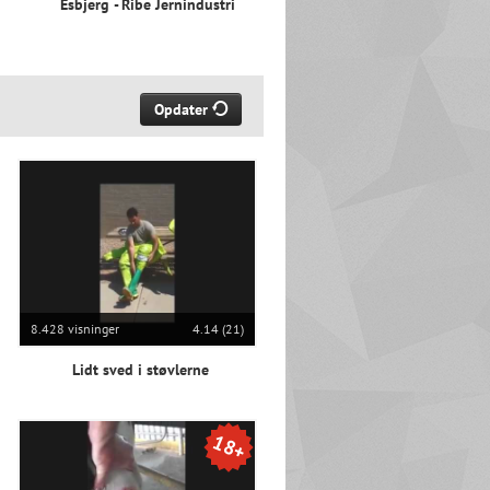
Esbjerg - Ribe Jernindustri
Opdater
8.428 visninger
4.14 (21)
Lidt sved i støvlerne
18+