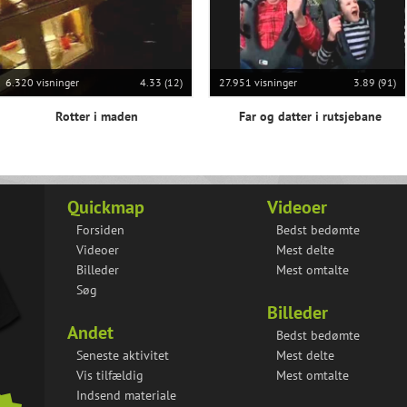
6.320 visninger
4.33 (12)
27.951 visninger
3.89 (91)
Rotter i maden
Far og datter i rutsjebane
Quickmap
Videoer
Forsiden
Bedst bedømte
Videoer
Mest delte
Billeder
Mest omtalte
Søg
Billeder
Andet
Bedst bedømte
Seneste aktivitet
Mest delte
Vis tilfældig
Mest omtalte
Indsend materiale