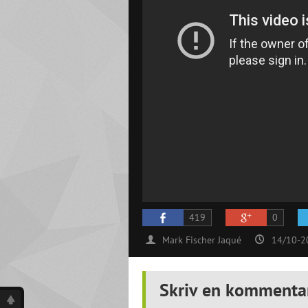
419
0
Mark Fischer Jaqué
14/10-2
Skriv en kommenta