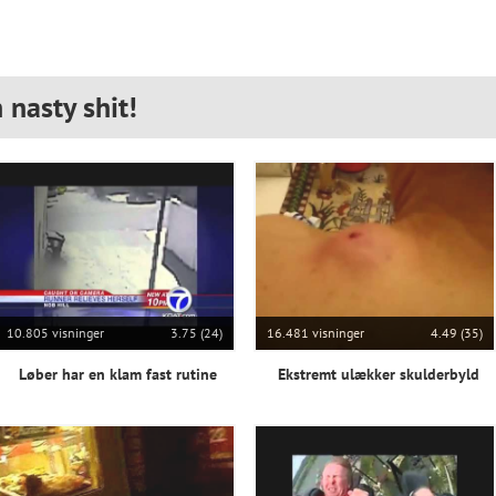
 nasty shit!
10.805 visninger
3.75 (24)
16.481 visninger
4.49 (35)
Løber har en klam fast rutine
Ekstremt ulækker skulderbyld