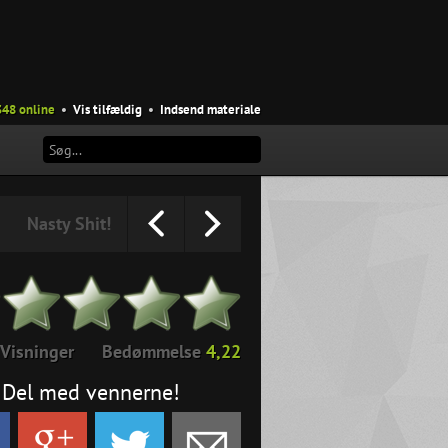
348 online
•
Vis tilfældig
•
Indsend materiale
Nasty Shit!
Visninger
Bedømmelse
4,22
Del med vennerne!